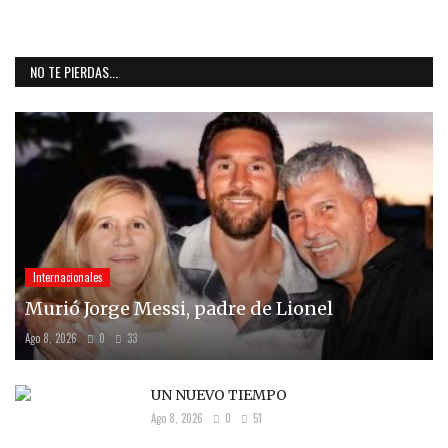
NO TE PIERDAS...
Internacionales
Murió Jorge Messi, padre de Lionel
Ago 8, 2026
0
33
UN NUEVO TIEMPO
Ago 8, 2026
0
51