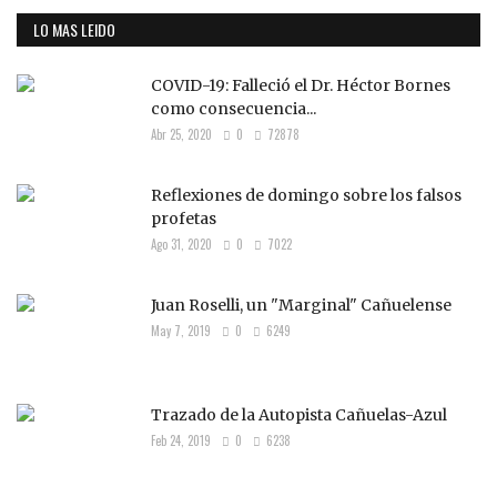
LO MAS LEIDO
COVID-19: Falleció el Dr. Héctor Bornes
como consecuencia...
Abr 25, 2020
0
72878
Reflexiones de domingo sobre los falsos
profetas
Ago 31, 2020
0
7022
Juan Roselli, un "Marginal" Cañuelense
May 7, 2019
0
6249
Trazado de la Autopista Cañuelas-Azul
Feb 24, 2019
0
6238