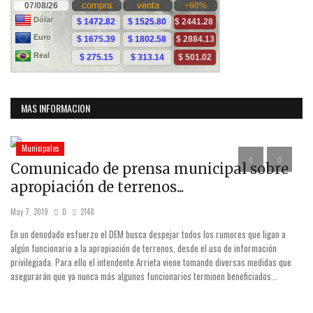
MAS INFORMACION
Municipales
Comunicado de prensa municipal sobre
A
apropiación de terrenos...
c
May 7, 2019
0
2148
Feb
En un denodado esfuerzo el DEM busca despejar todos los rumores que ligan a
El 
algún funcionario a la apropiación de terrenos, desde el uso de información
ve
privilegiada. Para ello el intendente Arrieta viene tomando diversas medidas que
gra
asegurarán que ya nunca más algunos funcionarios terminen beneficiados...
For