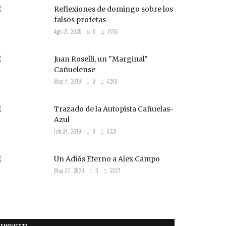
Reflexiones de domingo sobre los
falsos profetas
Ago 31, 2020
0
7016
Juan Roselli, un "Marginal"
Cañuelense
May 7, 2019
0
6246
Trazado de la Autopista Cañuelas-
Azul
Feb 24, 2019
0
6231
Un Adiós Eterno a Alex Campo
May 27, 2020
0
5927