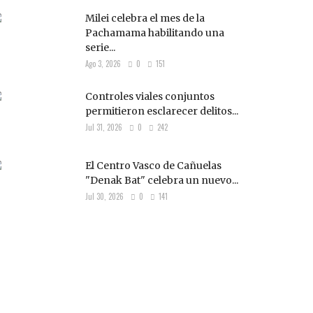
Milei celebra el mes de la
Pachamama habilitando una
serie...
Ago 3, 2026
0
151
Controles viales conjuntos
permitieron esclarecer delitos...
Jul 31, 2026
0
242
El Centro Vasco de Cañuelas
"Denak Bat" celebra un nuevo...
Jul 30, 2026
0
141