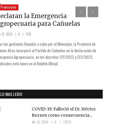
Provinciales
Actividades Deporti
eclaran la Emergencia
Gran comi
gropecuaria para Cañuelas
de la Cuen
 31, 2023
0
1116
Abr 18, 2023
0
as las gestiones llevadas a cabo por el Municipio, la Provincia de
Durante el último fi
enos Aires incorporó al Partido de Cañuelas en la declaración de
Cuenca del Salado en
ergencia Agropecuaria, en los decretos 121/2023 y 122/2023,
reúne a 5000 deport
blicados este lunes en el Boletín Oficial.
Aires, en donde se c
actividades culturale
LO MAS LEIDO
COVID-19: Falleció el Dr. Héctor
Bornes como consecuencia...
Abr 25, 2020
0
72876