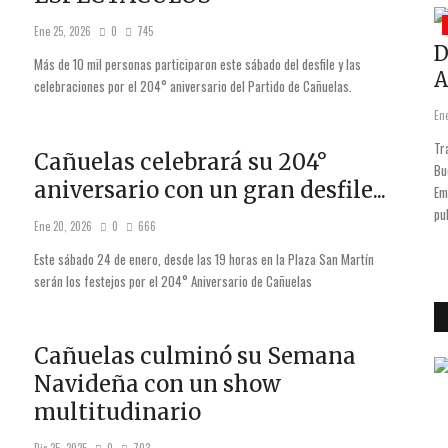
Opinemos
Ene 25, 2026
0
745
unación
ANTES QUE SEA TARDE
D
Más de 10 mil personas participaron este sábado del desfile y las
A
celebraciones por el 204° aniversario del Partido de Cañuelas.
Abr 9, 2025
0
773
Ene
s realizó este
Tr
Cañuelas celebrará su 204°
tración de
Bu
aniversario con un gran desfile...
Em
pu
Ene 20, 2026
0
666
Este sábado 24 de enero, desde las 19 horas en la Plaza San Martín
serán los festejos por el 204° Aniversario de Cañuelas
Cañuelas culminó su Semana
Navideña con un show
multitudinario