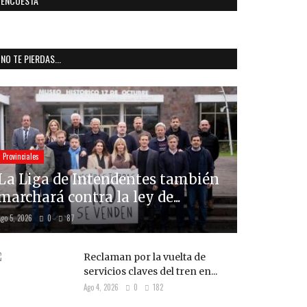
ENCUESTA
NO TE PIERDAS...
Provinciales
La Liga de Intendentes también
marchará contra la ley de...
Ago 5, 2026
0
87
Reclaman por la vuelta de
servicios claves del tren en...
Ago 4, 2026
0
182