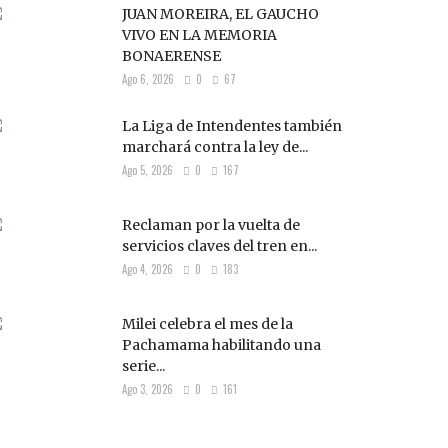
JUAN MOREIRA, EL GAUCHO
VIVO EN LA MEMORIA
BONAERENSE
Ago 6, 2026
0
67
La Liga de Intendentes también
marchará contra la ley de...
Ago 5, 2026
0
167
Reclaman por la vuelta de
servicios claves del tren en...
Ago 4, 2026
0
183
Milei celebra el mes de la
Pachamama habilitando una
serie...
Ago 3, 2026
0
161