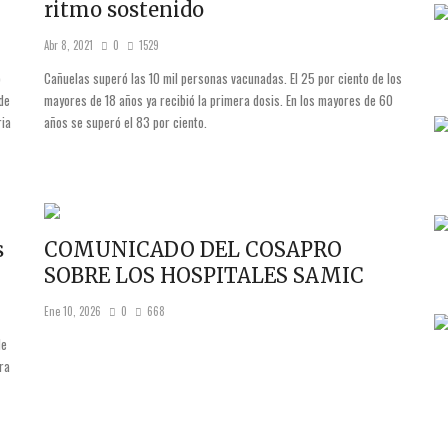
ritmo sostenido
Abr 8, 2021
0
1529
o
Cañuelas superó las 10 mil personas vacunadas. El 25 por ciento de los
de
mayores de 18 años ya recibió la primera dosis. En los mayores de 60
ria
años se superó el 83 por ciento.
s
COMUNICADO DEL COSAPRO
SOBRE LOS HOSPITALES SAMIC
Ene 10, 2026
0
668
de
ra