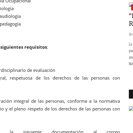
pia Ocupacional
Provinciales
iología
 de
Los Intendentes del PJ presionan
“
audiología
por el armado final de...
R
opedagogía
Jun 7, 2019
0
2054
Abr
El presidente del Partido Justicialista bonaerense e intendente de
La
 siguientes requisitos
:
Esteban Echeverría, Fernando Gray, reconoció hoy que los intendentes
pa
de la provincia trabajan sobre posibles "armados distritales" mientras
an
presionan para que las listas del distrito reflejen el peso territorial de
Ni
rdisciplinario de evaluación
los jefes comunales,...
ral, respetuosa de los derechos de las personas con
ración integral de las personas, conforme a la normativa
rio y el pleno respeto de los derechos de las personas con
r la siguiente documentación al correo