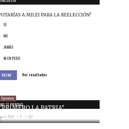
ENCUESTA
VOTARÍAS A MILEI PARA LA REELECCIÓN?
SÍ
NO
JAMÁS
NI EN PEDO
Ver resultados
VOTAR
Opinemos
NO TE PIERDAS...
"PRIMERO LA PATRIA"
Ago 6, 2026
0
102