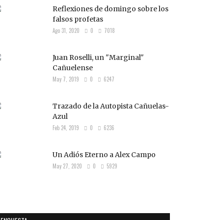
Reflexiones de domingo sobre los
falsos profetas
Ago 31, 2020
0
7018
Juan Roselli, un "Marginal"
Cañuelense
May 7, 2019
0
6247
Trazado de la Autopista Cañuelas-
Azul
Feb 24, 2019
0
6236
Un Adiós Eterno a Alex Campo
May 27, 2020
0
5929