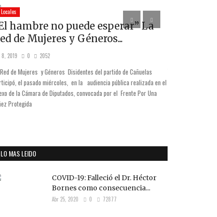
Locales
Hospital de la Cuen
El hambre no puede esperar” La
Plan de v
ed de Mujeres y Géneros...
Mar 29, 2021
0
 8, 2019
0
2052
Hasta el día de la 
total de 6946 recib
 Red de Mujeres y Géneros Disidentes del partido de Cañuelas
dos dosis.
rticipó, el pasado miércoles, en la audiencia pública realizada en el
exo de la Cámara de Diputados, convocada por el Frente Por Una
ñez Protegida
LO MAS LEIDO
COVID-19: Falleció el Dr. Héctor
Bornes como consecuencia...
Abr 25, 2020
0
72877