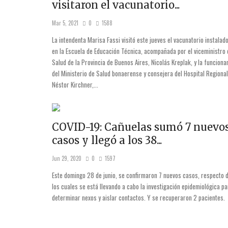
visitaron el vacunatorio...
Mar 5, 2021
0
1588
La intendenta Marisa Fassi visitó este jueves el vacunatorio instalad
en la Escuela de Educación Técnica, acompañada por el viceministro 
Salud de la Provincia de Buenos Aires, Nicolás Kreplak, y la funciona
del Ministerio de Salud bonaerense y consejera del Hospital Regional
Néstor Kirchner,...
COVID-19: Cañuelas sumó 7 nuevo
casos y llegó a los 38...
Jun 29, 2020
0
1597
Este domingo 28 de junio, se confirmaron 7 nuevos casos, respecto 
los cuales se está llevando a cabo la investigación epidemiológica pa
determinar nexos y aislar contactos. Y se recuperaron 2 pacientes.