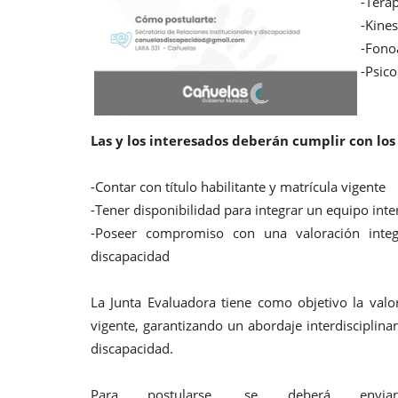
-Tera
Municipales
-Kines
la pirotecnia
Tareas de limpieza en bocas
-Fono
tormenta en todo Cañuelas
-Psic
Abr 19, 2024
0
1891
al
Las y los interesados deberán cumplir con los
-Contar con título habilitante y matrícula vigente
-Tener disponibilidad para integrar un equipo inte
-Poseer compromiso con una valoración integ
discapacidad
La Junta Evaluadora tiene como objetivo la valo
vigente, garantizando un abordaje interdisciplina
discapacidad.
Para postularse, se deberá envia