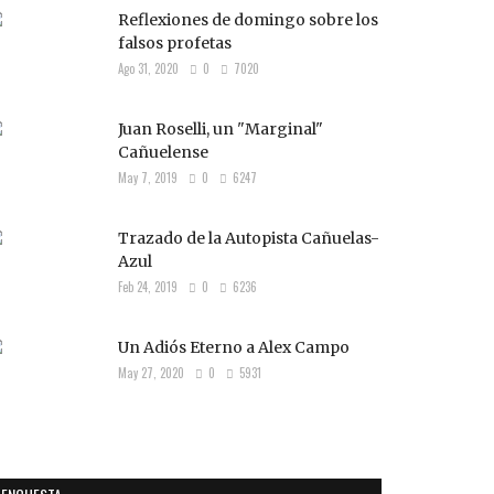
Reflexiones de domingo sobre los
falsos profetas
Ago 31, 2020
0
7020
Juan Roselli, un "Marginal"
Cañuelense
May 7, 2019
0
6247
Trazado de la Autopista Cañuelas-
Azul
Feb 24, 2019
0
6236
Un Adiós Eterno a Alex Campo
May 27, 2020
0
5931