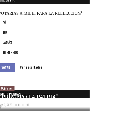
ENCUESTA
VOTARÍAS A MILEI PARA LA REELECCIÓN?
SÍ
NO
JAMÁS
NI EN PEDO
Ver resultados
VOTAR
Opinemos
NO TE PIERDAS...
"PRIMERO LA PATRIA"
Ago 6, 2026
0
106