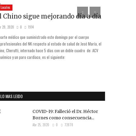
Locales
Municipales
l Chino sigue mejorando día a día
Comunicad
sobre la in
r 29, 2020
0
1914
Oct 24, 2025
0
 parte médico que suministrado este domingo por el cuerpo
 profesionales del NK respecto al estado de salud de José María, el
Culebrón con los "o
ino, Cherutti, internado hace 5 días con un doble cuadro de: ACV
informativa la juega
quémico y un paro cardíaco, es el siguiente:
ciudad, ya no saben
por dentro.
LO MAS LEIDO
COVID-19: Falleció el Dr. Héctor
Bornes como consecuencia...
Abr 25, 2020
0
72878