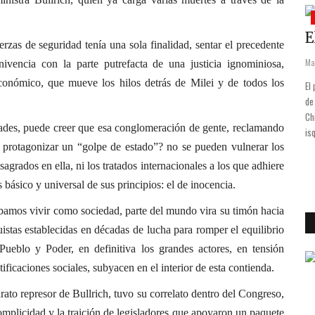
Locales
COVID-19: Hoy se le dio el alta a la
E
rzas de seguridad tenía una sola finalidad, sentar el precedente
paciente de Los Pozos...
Ma
nivencia con la parte putrefacta de una justicia ignominiosa,
Jun 12, 2020
0
1484
económico, que mueve los hilos detrás de Milei y de todos los
El
de
stituto
El Licenciado en Kinesiología Leonel Fangio, -concejal del FDT-, miembro
Ch
re en la Plaza
de la Comisión de Salud, nos suministra diariamente el parte del
tades, puede creer que esa conglomeración de gente, reclamando
is
COVID-19, junto a sus recomendaciones personales respecto de la
 protagonizar un “golpe de estado”? no se pueden vulnerar los
pandemia: "Hoy se dio una nueva alta. Después de los testeos
negativos, se dio el alta a la vecina...
agrados en ella, ni los tratados internacionales a los que adhiere
 básico y universal de sus principios: el de inocencia.
amos vivir como sociedad, parte del mundo vira su timón hacia
istas establecidas en décadas de lucha para romper el equilibrio
Pueblo y Poder, en definitiva los grandes actores, en tensión
tificaciones sociales, subyacen en el interior de esta contienda.
rato represor de Bullrich, tuvo su correlato dentro del Congreso,
complicidad y la traición de legisladores que apoyaron un paquete