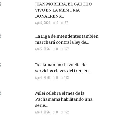
JUAN MOREIRA, EL GAUCHO
VIVO EN LA MEMORIA
BONAERENSE
Ago 6, 2026
0
67
La Liga de Intendentes también
marchará contra la ley de...
Ago 5, 2026
0
167
Reclaman por la vuelta de
servicios claves del tren en...
Ago 4, 2026
0
183
Milei celebra el mes de la
Pachamama habilitando una
serie...
Ago 3, 2026
0
162