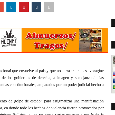
tucional que envuelve al país y que nos arrastra tras esa vorágine
cas de los gobiernos de derecha, a imagen y semejanza de las
antías constitucionales, amparados por un poder judicial hecho a
tento de golpe de estado” para estigmatizar una manifestación
a, en donde todo los hechos de violencia fueron provocados por
ministra Bullrich, quien ya carga varias muertes a través de la