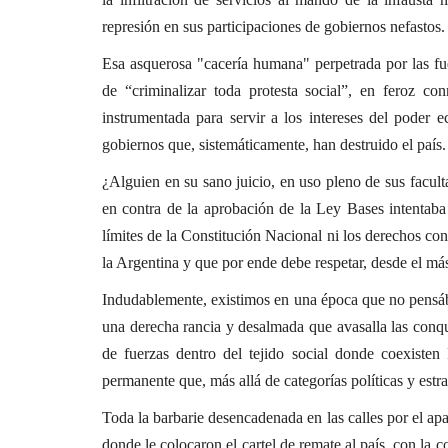
Agenda Artística
represión en sus participaciones de gobiernos nefastos.
nsa Municipal
Clase abierta de folklore en
Esa asquerosa "cacería humana" perpetrada por las fue
álisis
Uribelarrea
de “criminalizar toda protesta social”, en feroz con
Dic 3, 2019
0
2129
instrumentada para servir a los intereses del poder 
gobiernos que, sistemáticamente, han destruido el país.
Este domingo 1 de diciembre, el Gobierno municipal y el In
Cultural Cañuelas celebraron una clase abierta de folklo
¿Alguien en su sano juicio, en uso pleno de sus facul
Centenario.
en contra de la aprobación de la Ley Bases intentaba
límites de la Constitución Nacional ni los derechos cons
la Argentina y que por ende debe respetar, desde el más
Indudablemente, existimos en una época que no pensáb
una derecha rancia y desalmada que avasalla las conqu
de fuerzas dentro del tejido social donde coexisten 
permanente que, más allá de categorías políticas y estra
Toda la barbarie desencadenada en las calles por el apa
donde le colocaron el cartel de remate al país, con la 