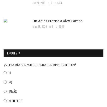
Feb 24, 2019
0
6238
Un Adiós Eterno a Alex Campo
May 27, 2020
0
5933
ENCUESTA
¿VOTARÍAS A MILEI PARA LA REELECCIÓN?
SÍ
NO
JAMÁS
NI EN PEDO