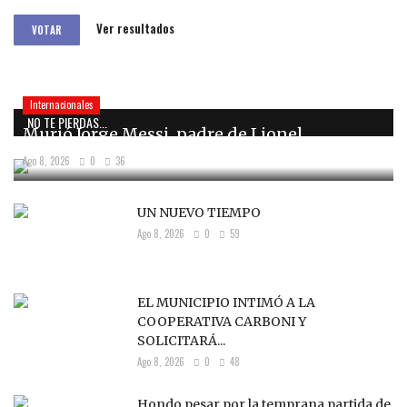
Ver resultados
VOTAR
Internacionales
NO TE PIERDAS...
Murió Jorge Messi, padre de Lionel
Ago 8, 2026
0
36
UN NUEVO TIEMPO
Ago 8, 2026
0
59
EL MUNICIPIO INTIMÓ A LA
COOPERATIVA CARBONI Y
SOLICITARÁ...
Ago 8, 2026
0
48
Hondo pesar por la temprana partida de