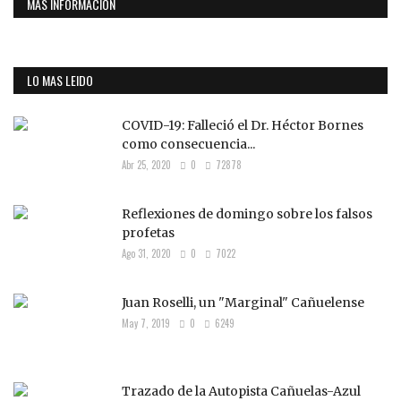
MAS INFORMACION
LO MAS LEIDO
COVID-19: Falleció el Dr. Héctor Bornes
como consecuencia...
Abr 25, 2020
0
72878
Reflexiones de domingo sobre los falsos
profetas
Ago 31, 2020
0
7022
Juan Roselli, un "Marginal" Cañuelense
May 7, 2019
0
6249
Trazado de la Autopista Cañuelas-Azul