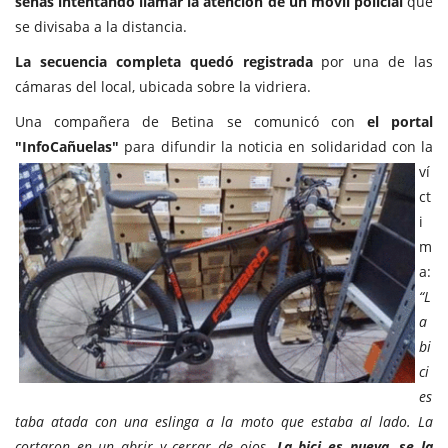
señas intentando llamar la atención de un móvil policial
que
se divisaba a la distancia.
La secuencia completa quedó registrada
por una de las
cámaras del local, ubicada sobre la vidriera.
Una compañera de Betina se comunicó con
el portal
"InfoCañuelas"
para difundir
la noticia en solidaridad con la
ví
ct
i
m
a:
“L
a
bi
ci
es
taba atada con una eslinga a la moto que estaba al lado. La
cortaron en un abrir y cerrar de ojos.
La bici es nueva, se la