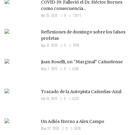
COVID-19: Falleció el Dr. Héctor Bornes
como consecuencia...
Abr 25, 2020
0
72877
Reflexiones de domingo sobre los falsos
profetas
Ago 31, 2020
0
7018
Juan Roselli, un "Marginal" Cañuelense
May 7, 2019
0
6246
Trazado de la Autopista Cañuelas-Azul
Feb 24, 2019
0
6233
Un Adiós Eterno a Alex Campo
May 27, 2020
0
5928