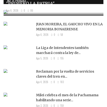
NO TE PIERDAS...
"PRIMERO LA PATRIA"
Ago 6, 2026
0
86
JUAN MOREIRA, EL GAUCHO VIVO EN LA
MEMORIA BONAERENSE
Ago 6, 2026
0
58
La Liga de Intendentes también
marchará contra la ley de...
Ago 5, 2026
0
155
Reclaman por la vuelta de servicios
claves del tren en...
Ago 4, 2026
0
183
Milei celebra el mes de la Pachamama
habilitando una serie...
Ago 3, 2026
0
159