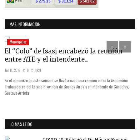
MAS INFORMACION
Municipales
El “Colo” de Isasi encabezó la reunión
S
entre ATE y el intendente...
M
Jul 11, 2019
0
1921
Sep
En el comienzo de esta semana se llevó a cabo una reunión entre la Asociación
aba
Trabajadores del Estado Provincia de Buenos Aires y el intendente de Cañuelas,
al
Gustavo Arrieta
LO MAS LEIDO
COVID-19: Falleció el Dr. Héctor Bornes