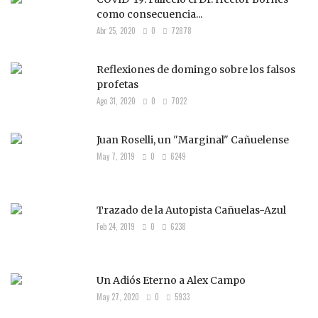
como consecuencia...
Abr 25, 2020
0
72878
Reflexiones de domingo sobre los falsos
profetas
Ago 31, 2020
0
7022
Juan Roselli, un "Marginal" Cañuelense
May 7, 2019
0
6249
Trazado de la Autopista Cañuelas-Azul
Feb 24, 2019
0
6238
Un Adiós Eterno a Alex Campo
May 27, 2020
0
5933