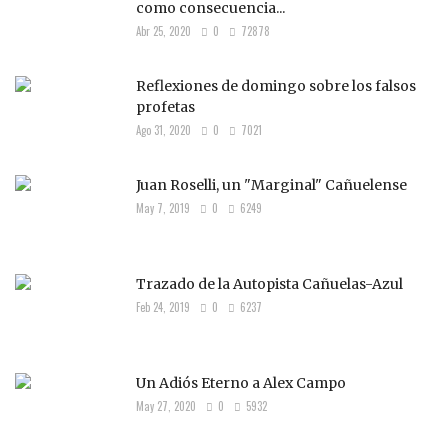
como consecuencia...
Abr 25, 2020
0
72878
Reflexiones de domingo sobre los falsos
profetas
Ago 31, 2020
0
7021
Juan Roselli, un "Marginal" Cañuelense
May 7, 2019
0
6249
Trazado de la Autopista Cañuelas-Azul
Feb 24, 2019
0
6237
Un Adiós Eterno a Alex Campo
May 27, 2020
0
5932