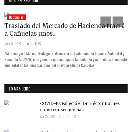
MAS INFORMACION
Nacionales
Traslado del Mercado de Hacienda traerá
¡
a Cañuelas unos...
Jun
May 14, 2022
0
1285
(Es
Así lo aseguró Marisol Rodríguez, directora de Evaluación de Impacto Ambiental y
Social de ACUMAR, el organismo que acompaña la mudanza y controlará el impacto
ambiental en las inmediaciones del nuevo predio de Cañuelas.
LO MAS LEIDO
COVID-19: Falleció el Dr. Héctor Bornes
como consecuencia...
Abr 25, 2020
0
72878