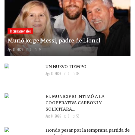
Internacionales
Murió Jorge Messi, padre de Lionel
Ago 8, 2026
0
74
UN NUEVO TIEMPO
Ago 8, 2026
0
84
EL MUNICIPIO INTIMÓ A LA
COOPERATIVA CARBONI Y
SOLICITARÁ...
Ago 8, 2026
0
58
Hondo pesar por la temprana partida de