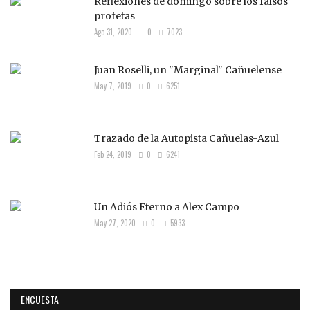
Reflexiones de domingo sobre los falsos
profetas
Ago 31, 2020
0
7023
Juan Roselli, un "Marginal" Cañuelense
May 7, 2019
0
6251
Trazado de la Autopista Cañuelas-Azul
Feb 24, 2019
0
6241
Un Adiós Eterno a Alex Campo
May 27, 2020
0
5933
ENCUESTA