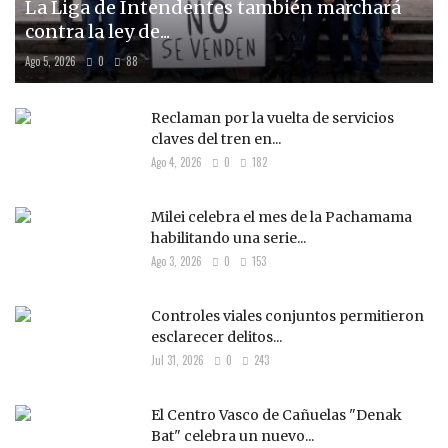
La Liga de Intendentes también marchará
contra la ley de...
Ago 5, 2026
0
88
Reclaman por la vuelta de servicios
claves del tren en...
Ago 4, 2026
0
182
Milei celebra el mes de la Pachamama
habilitando una serie...
Ago 3, 2026
0
153
Controles viales conjuntos permitieron
esclarecer delitos...
Jul 31, 2026
0
243
El Centro Vasco de Cañuelas "Denak
Bat" celebra un nuevo...