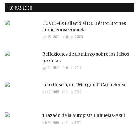
LO MAS LEIDO
COVID-19: Falleció el Dr. Héctor Bornes
como consecuencia...
Abr 25, 2020
0
72876
Reflexiones de domingo sobre los falsos
profetas
Ago 31, 2020
0
7017
Juan Roselli, un "Marginal" Cañuelense
May 7, 2019
0
6246
Trazado de la Autopista Cañuelas-Azul
Feb 24, 2019
0
6231