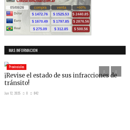
MAS INFORMACION
Provinciales
¡Revise el estado de sus infracciones de
U
tránsito!
Oct
Jun 12, 2025
0
842
El 
De